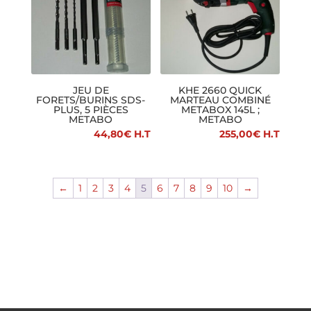
JEU DE
KHE 2660 QUICK
FORETS/BURINS SDS-
MARTEAU COMBINÉ
PLUS, 5 PIÈCES
METABOX 145L ;
METABO
METABO
44,80
€
H.T
255,00
€
H.T
←
1
2
3
4
5
6
7
8
9
10
→