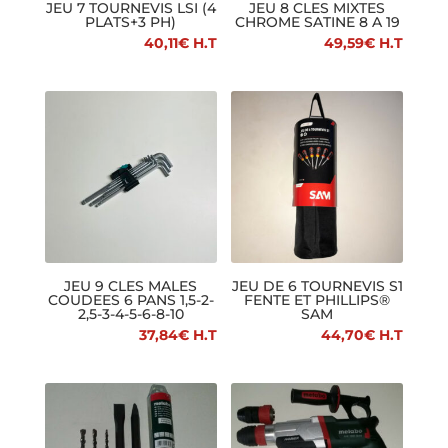
JEU 7 TOURNEVIS LSI (4
JEU 8 CLES MIXTES
PLATS+3 PH)
CHROME SATINE 8 A 19
40,11
€
H.T
49,59
€
H.T
JEU 9 CLES MALES
JEU DE 6 TOURNEVIS S1
COUDEES 6 PANS 1,5-2-
FENTE ET PHILLIPS®
2,5-3-4-5-6-8-10
SAM
37,84
€
H.T
44,70
€
H.T