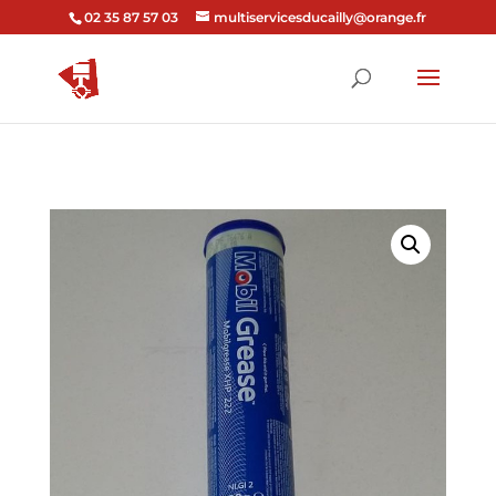
02 35 87 57 03
multiservicesducailly@orange.fr