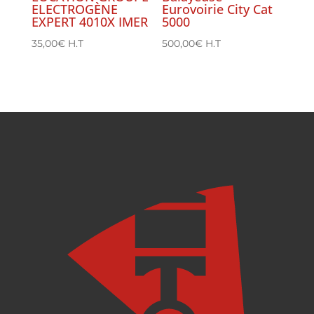
ELECTROGÈNE
Eurovoirie City Cat
EXPERT 4010X IMER
5000
35,00
€
H.T
500,00
€
H.T