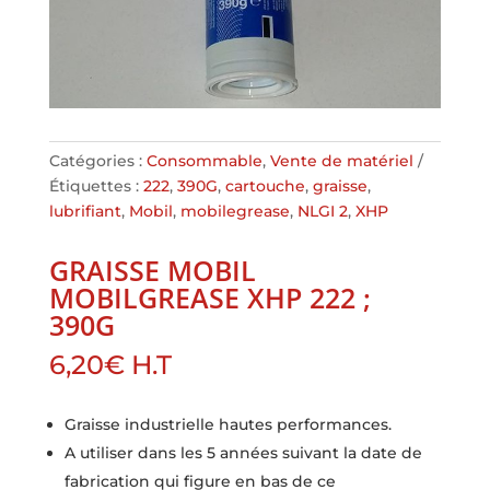
Catégories :
Consommable
,
Vente de matériel
Étiquettes :
222
,
390G
,
cartouche
,
graisse
,
lubrifiant
,
Mobil
,
mobilegrease
,
NLGI 2
,
XHP
GRAISSE MOBIL
MOBILGREASE XHP 222 ;
390G
6,20
€
H.T
Graisse industrielle hautes performances.
A utiliser dans les 5 années suivant la date de
fabrication qui figure en bas de ce