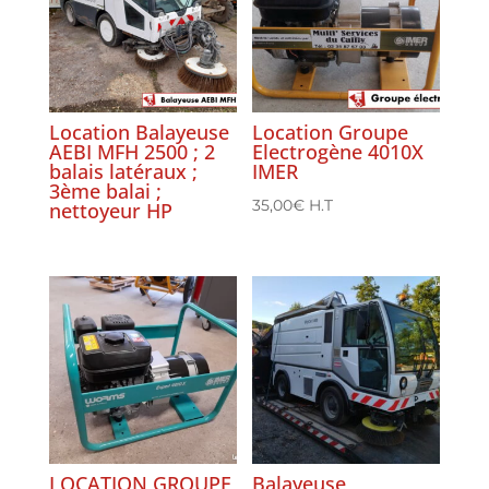
Location Balayeuse
Location Groupe
AEBI MFH 2500 ; 2
Electrogène 4010X
balais latéraux ;
IMER
3ème balai ;
35,00
€
H.T
nettoyeur HP
LOCATION GROUPE
Balayeuse