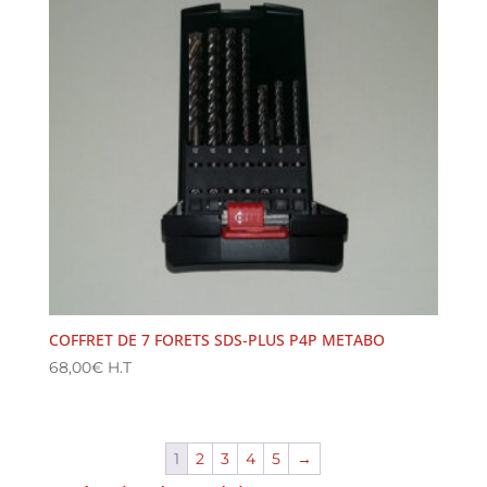
COFFRET DE 7 FORETS SDS-PLUS P4P METABO
68,00
€
H.T
1
2
3
4
5
→