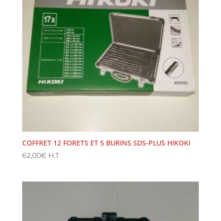
COFFRET 12 FORETS ET 5 BURINS SDS-PLUS HIKOKI
62,00
€
H.T