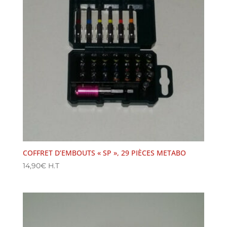
COFFRET D’EMBOUTS « SP », 29 PIÈCES METABO
14,90
€
H.T