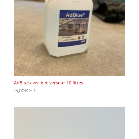
AdBlue avec bec verseur 10 litres
15,00
€
H.T