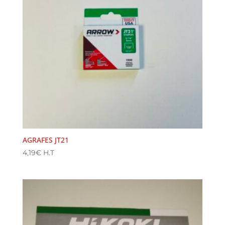
AGRAFES JT21
4,19
€
H.T