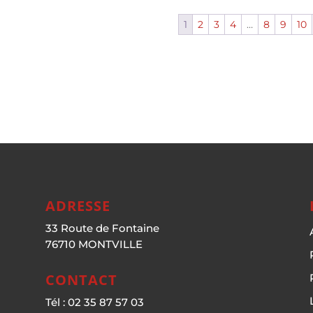
1
2
3
4
…
8
9
10
ADRESSE
33 Route de Fontaine
76710 MONTVILLE
CONTACT
Tél : 02 35 87 57 03