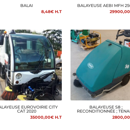
BALAI
BALAYEUSE AEBI MFH 25
8,48
€
H.T
29900,00
ALAYEUSE EUROVOIRIE CITY
BALAYEUSE S8 ;
CAT 2020
RECONDITIONNÉE ; TENA
35000,00
€
H.T
2800,00