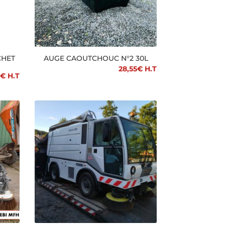
CHET
AUGE CAOUTCHOUC N°2 30L
28,55
€
H.T
€
H.T