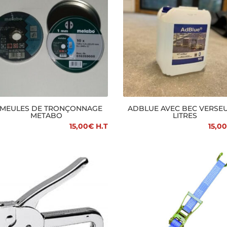
 MEULES DE TRONÇONNAGE
ADBLUE AVEC BEC VERSEU
METABO
LITRES
15,00
€
H.T
15,00