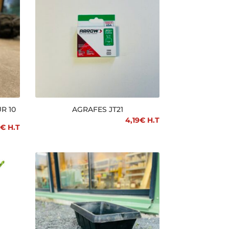
R 10
AGRAFES JT21
4,19
€
H.T
€
H.T