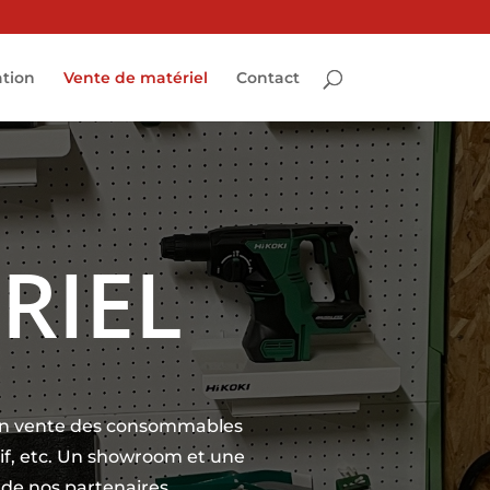
ation
Vente de matériel
Contact
RIEL
t en vente des consommables
atif, etc. Un showroom et une
s de nos partenaires.