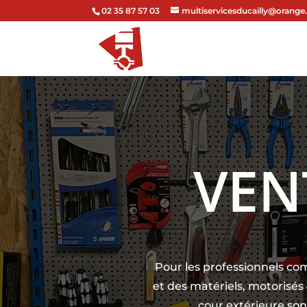
02 35 87 57 03
multiservicesducailly@orange.
VEN
Pour les professionnels co
et des matériels, motorisés 
cour extérieure sont