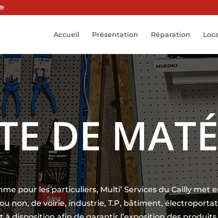
fr
Accueil
Présentation
Réparation
Loc
TE DE MATÉ
mme pour les particuliers, Multi’ Services du Cailly me
ou non, de voirie, industrie, T.P, bâtiment, électroport
 à disposition afin de garantir l’exposition des produit