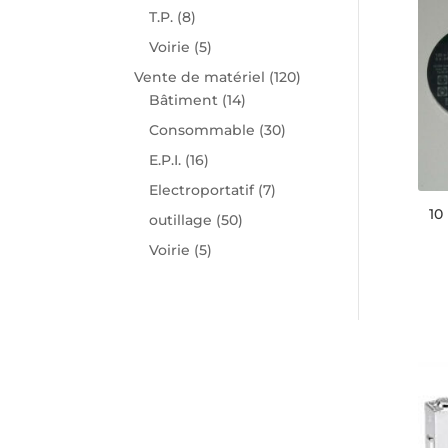
T.P.
(8)
Voirie
(5)
Vente de matériel
(120)
Bâtiment
(14)
Consommable
(30)
E.P.I.
(16)
Electroportatif
(7)
10
outillage
(50)
Voirie
(5)