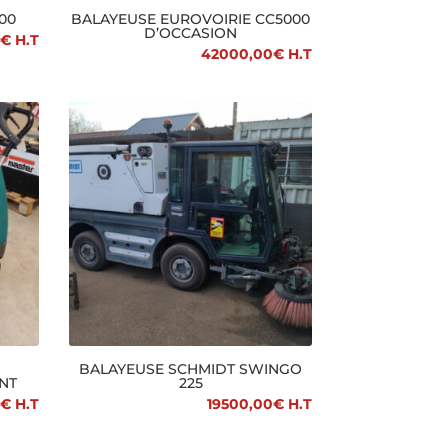
00
BALAYEUSE EUROVOIRIE CC5000
D’OCCASION
€
H.T
42000,00
€
H.T
BALAYEUSE SCHMIDT SWINGO
NT
225
€
H.T
19500,00
€
H.T