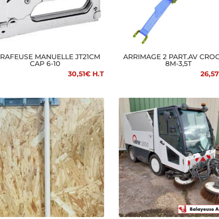
RAFEUSE MANUELLE JT21CM
ARRIMAGE 2 PART.AV CRO
CAP 6-10
8M-3,5T
30,51
€
H.T
26,57