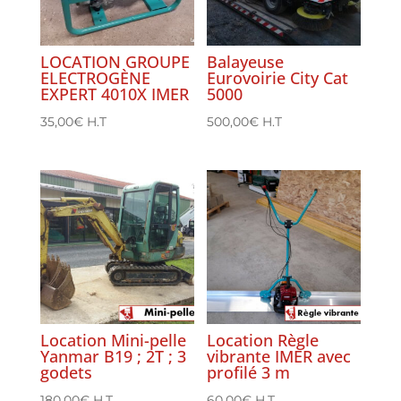
LOCATION GROUPE
Balayeuse
ELECTROGÈNE
Eurovoirie City Cat
EXPERT 4010X IMER
5000
35,00
€
H.T
500,00
€
H.T
Location Mini-pelle
Location Règle
Yanmar B19 ; 2T ; 3
vibrante IMER avec
godets
profilé 3 m
180,00
€
H.T
60,00
€
H.T