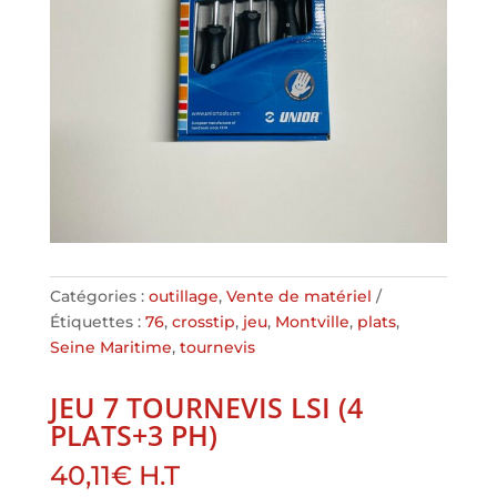
Catégories :
outillage
,
Vente de matériel
Étiquettes :
76
,
crosstip
,
jeu
,
Montville
,
plats
,
Seine Maritime
,
tournevis
JEU 7 TOURNEVIS LSI (4
PLATS+3 PH)
40,11
€
H.T