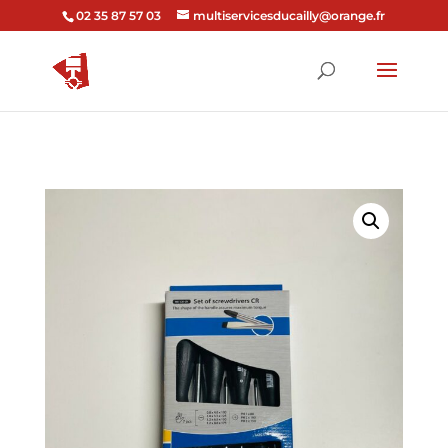
02 35 87 57 03
multiservicesducailly@orange.fr