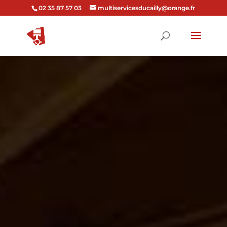
02 35 87 57 03
multiservicesducailly@orange.fr