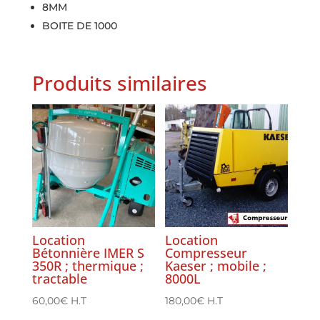
8MM
BOITE DE 1000
Produits similaires
Location
Location
Bétonnière IMER S
Compresseur
350R ; thermique ;
Kaeser ; mobile ;
tractable
8000L
60,00
€
H.T
180,00
€
H.T