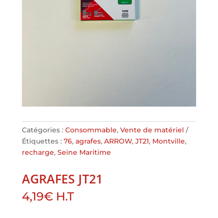
Catégories :
Consommable
,
Vente de matériel
Étiquettes :
76
,
agrafes
,
ARROW
,
JT21
,
Montville
,
recharge
,
Seine Maritime
AGRAFES JT21
4,19
€
H.T