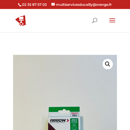
02 35 87 57 03
multiservicesducailly@orange.fr