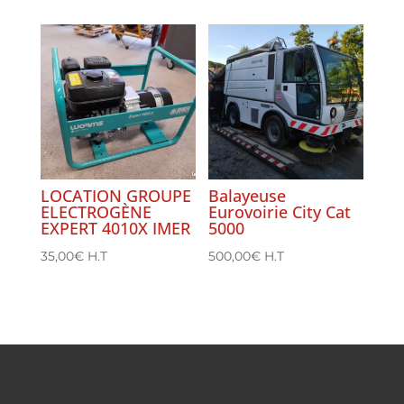
LOCATION GROUPE
Balayeuse
ELECTROGÈNE
Eurovoirie City Cat
EXPERT 4010X IMER
5000
35,00
€
H.T
500,00
€
H.T