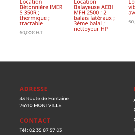
Location
Location
Lo
Bétonnière IMER
Balayeuse AEBI
vi
S 350R ;
MFH 2500 ; 2
av
thermique ;
balais latéraux ;
60
tractable
3ème balai ;
nettoyeur HP
60,00
€
H.T
ADRESSE
33 Route de Fontaine
76710 MONTVILLE
CONTACT
Tél : 02 35 87 57 03