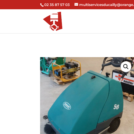
02 35 87 57 03
multiservicesducailly@orange.