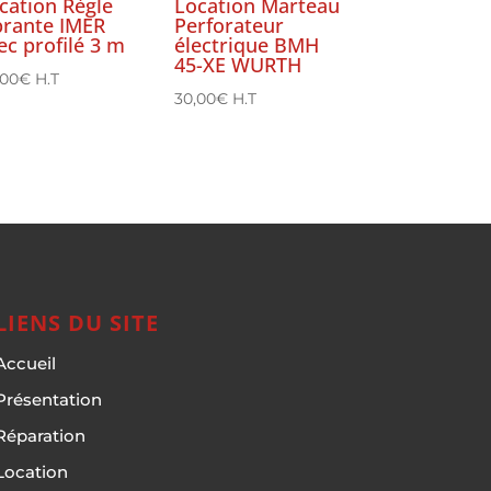
cation Règle
Location Marteau
brante IMER
Perforateur
ec profilé 3 m
électrique BMH
45-XE WURTH
,00
€
H.T
30,00
€
H.T
LIENS DU SITE
Accueil
Présentation
Réparation
Location