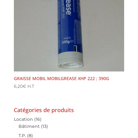
GRAISSE MOBIL MOBILGREASE XHP 222 ; 390G
6,20
€
H.T
Catégories de produits
Location
(16)
Bâtiment
(13)
T.P.
(8)