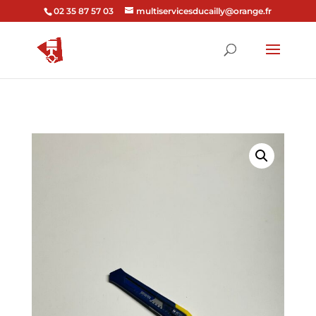
02 35 87 57 03
multiservicesducailly@orange.fr