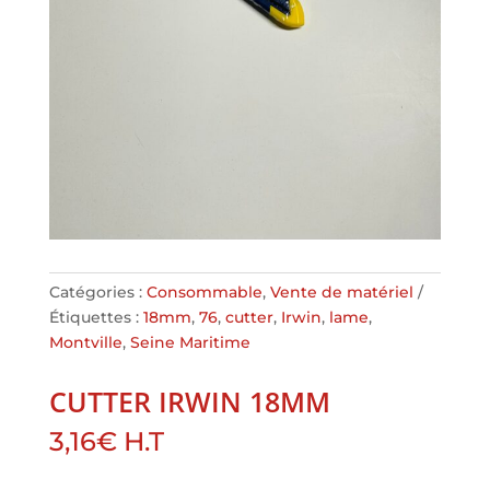
Catégories :
Consommable
,
Vente de matériel
Étiquettes :
18mm
,
76
,
cutter
,
Irwin
,
lame
,
Montville
,
Seine Maritime
CUTTER IRWIN 18MM
3,16
€
H.T