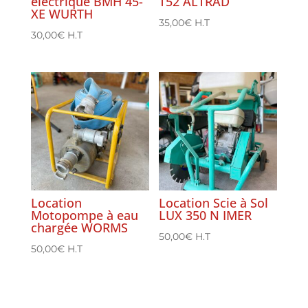
électrique BMH 45-
T52 ALTRAD
XE WURTH
35,00
€
H.T
30,00
€
H.T
Location
Location Scie à Sol
Motopompe à eau
LUX 350 N IMER
chargée WORMS
50,00
€
H.T
50,00
€
H.T