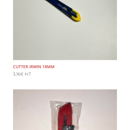
CUTTER IRWIN 18MM
3,16
€
H.T