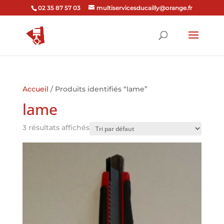
02 35 87 57 03
multiservicesducailly@orange.fr
Accueil
/ Produits identifiés “lame”
lame
3 résultats affichés