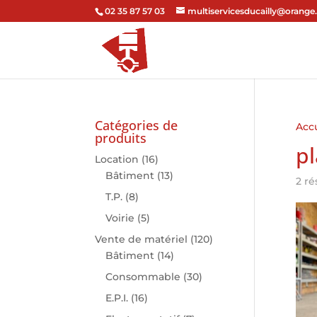
02 35 87 57 03
multiservicesducailly@orange.
Catégories de
Accu
produits
p
Location
(16)
Bâtiment
(13)
2 ré
T.P.
(8)
Voirie
(5)
Vente de matériel
(120)
Bâtiment
(14)
Consommable
(30)
E.P.I.
(16)