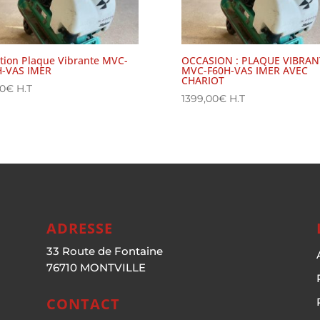
tion Plaque Vibrante MVC-
OCCASION : PLAQUE VIBRAN
H-VAS IMER
MVC-F60H-VAS IMER AVEC
CHARIOT
00
€
H.T
1399,00
€
H.T
ADRESSE
33 Route de Fontaine
76710 MONTVILLE
CONTACT