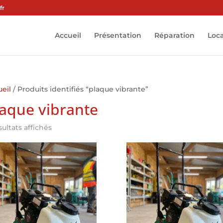
fr
Accueil
Présentation
Réparation
Loc
eil
/ Produits identifiés “plaque vibrante”
laque vibrante
sultats affichés