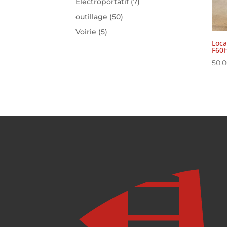
Electroportatif
(7)
outillage
(50)
Voirie
(5)
Loca
F60
50,