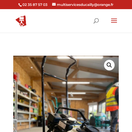
02 35 87 57 03
multiservicesducailly@orange.fr