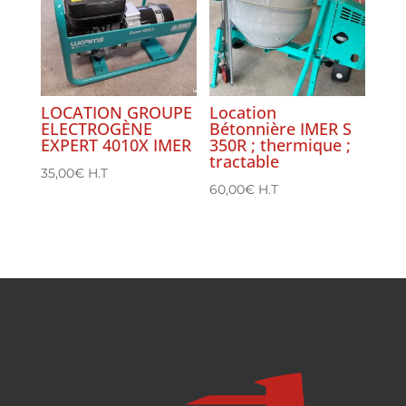
LOCATION GROUPE
Location
ELECTROGÈNE
Bétonnière IMER S
EXPERT 4010X IMER
350R ; thermique ;
tractable
35,00
€
H.T
60,00
€
H.T