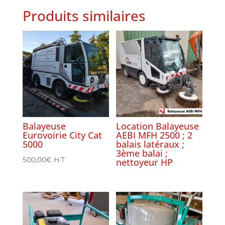
Produits similaires
Balayeuse
Location Balayeuse
Eurovoirie City Cat
AEBI MFH 2500 ; 2
5000
balais latéraux ;
3ème balai ;
500,00
€
H.T
nettoyeur HP