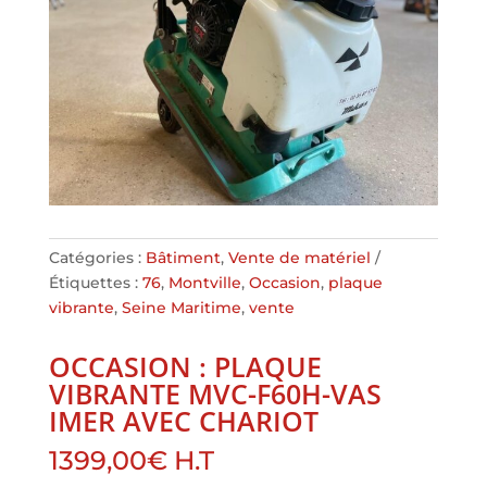
Catégories :
Bâtiment
,
Vente de matériel
Étiquettes :
76
,
Montville
,
Occasion
,
plaque
vibrante
,
Seine Maritime
,
vente
OCCASION : PLAQUE
VIBRANTE MVC-F60H-VAS
IMER AVEC CHARIOT
1399,00
€
H.T