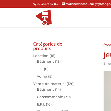
02 35 87 57 03
multiservicesducailly@orange.
Catégories de
Accu
produits
je
Location
(16)
Bâtiment
(13)
3 ré
T.P.
(8)
Voirie
(5)
Vente de matériel
(120)
Bâtiment
(14)
Consommable
(30)
E.P.I.
(16)