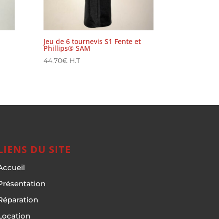
Jeu de 6 tournevis S1 Fente et
Phillips® SAM
44,70
€
H.T
LIENS DU SITE
Accueil
Présentation
Réparation
Location