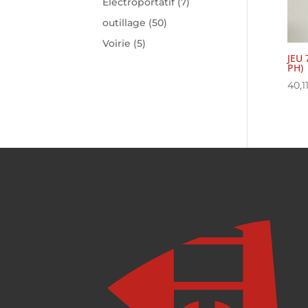
Electroportatif
(7)
outillage
(50)
Voirie
(5)
JEU 
PH)
40,1