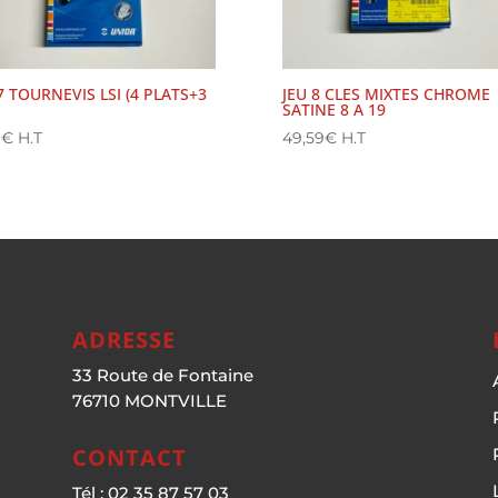
7 TOURNEVIS LSI (4 PLATS+3
JEU 8 CLES MIXTES CHROME
SATINE 8 A 19
1
€
H.T
49,59
€
H.T
ADRESSE
33 Route de Fontaine
76710 MONTVILLE
CONTACT
Tél : 02 35 87 57 03