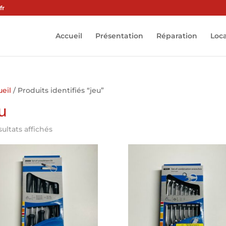
fr
Accueil
Présentation
Réparation
Loc
eil
/ Produits identifiés “jeu”
u
sultats affichés