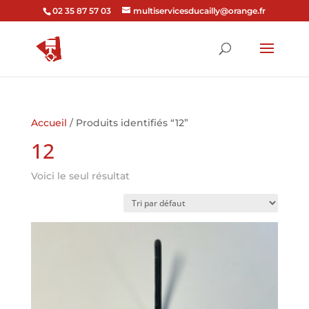
02 35 87 57 03
multiservicesducailly@orange.fr
Accueil
/ Produits identifiés “12”
12
Voici le seul résultat