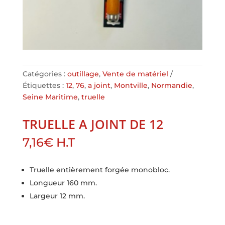
Catégories :
outillage
,
Vente de matériel
Étiquettes :
12
,
76
,
a joint
,
Montville
,
Normandie
,
Seine Maritime
,
truelle
TRUELLE A JOINT DE 12
7,16
€
H.T
Truelle entièrement forgée monobloc.
Longueur 160 mm.
Largeur 12 mm.