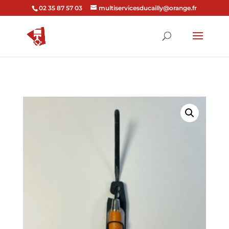
02 35 87 57 03
multiservicesducailly@orange.fr