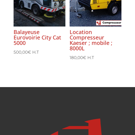
Balayeuse
Location
Eurovoirie City Cat
Compresseur
5000
Kaeser ; mobile ;
8000L
500,00
€
H.T
180,00
€
H.T