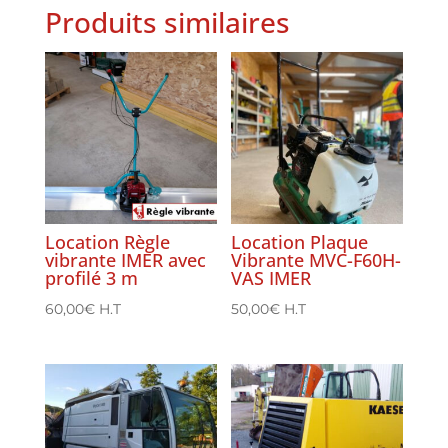
Produits similaires
Location Règle
Location Plaque
vibrante IMER avec
Vibrante MVC-F60H-
profilé 3 m
VAS IMER
60,00
€
H.T
50,00
€
H.T