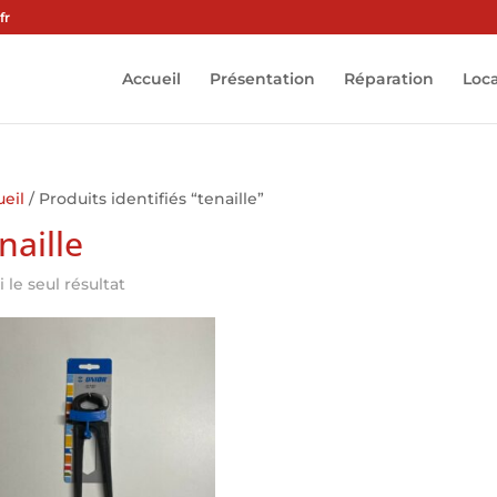
fr
Accueil
Présentation
Réparation
Loc
eil
/ Produits identifiés “tenaille”
naille
i le seul résultat