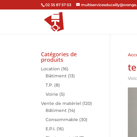
02 35 87 57 03
multiservicesducailly@orange.
Catégories de
Accu
produits
te
Location
(16)
Bâtiment
(13)
Voic
T.P.
(8)
Voirie
(5)
Vente de matériel
(120)
Bâtiment
(14)
Consommable
(30)
E.P.I.
(16)