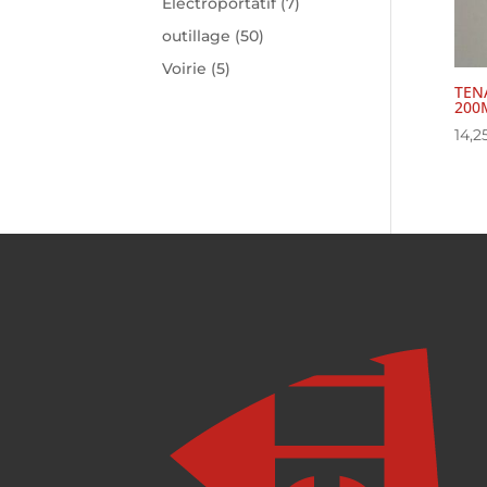
Electroportatif
(7)
outillage
(50)
Voirie
(5)
TEN
200
14,2