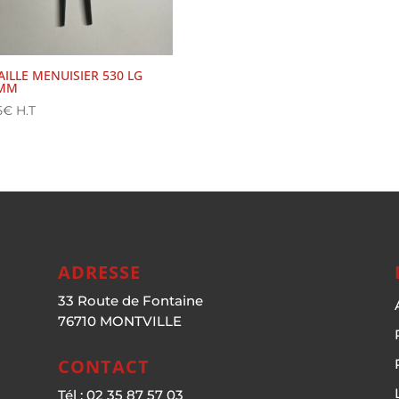
AILLE MENUISIER 530 LG
MM
5
€
H.T
ADRESSE
33 Route de Fontaine
76710 MONTVILLE
CONTACT
Tél : 02 35 87 57 03