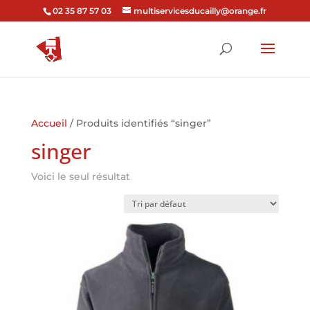
02 35 87 57 03
multiservicesducailly@orange.fr
Accueil
/ Produits identifiés “singer”
singer
Voici le seul résultat