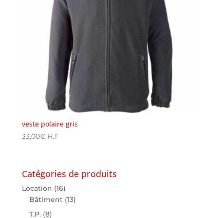
veste polaire gris
33,00
€
H.T
Catégories de produits
Location
(16)
Bâtiment
(13)
T.P.
(8)