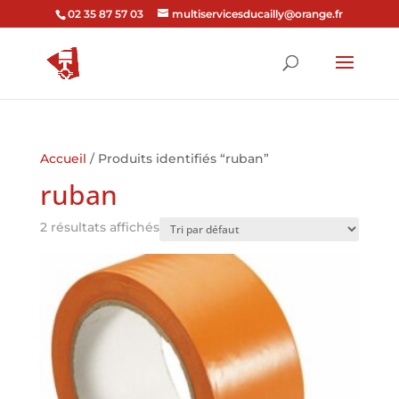
02 35 87 57 03
multiservicesducailly@orange.fr
Accueil
/ Produits identifiés “ruban”
ruban
2 résultats affichés