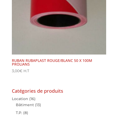
RUBAN RUBAPLAST ROUGE/BLANC 50 X 100M
PROLIANS
3,00
€
H.T
Catégories de produits
Location
(16)
Bâtiment
(13)
T.P.
(8)