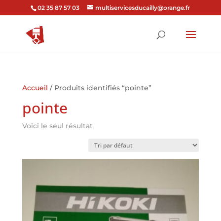
02 35 87 57 03
multiservicesducailly@orange.fr
Accueil
/ Produits identifiés “pointe”
pointe
Voici le seul résultat