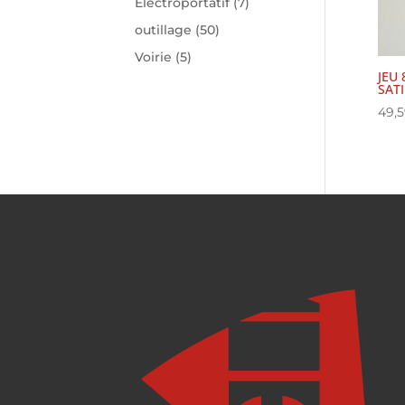
Electroportatif
(7)
outillage
(50)
Voirie
(5)
JEU
SATI
49,