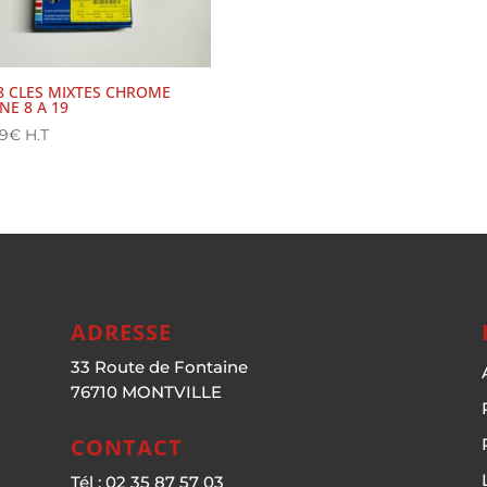
 8 CLES MIXTES CHROME
NE 8 A 19
59
€
H.T
ADRESSE
33 Route de Fontaine
76710 MONTVILLE
CONTACT
Tél : 02 35 87 57 03