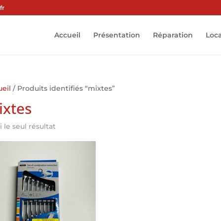
fr
Accueil
Présentation
Réparation
Loc
eil
/ Produits identifiés “mixtes”
ixtes
i le seul résultat