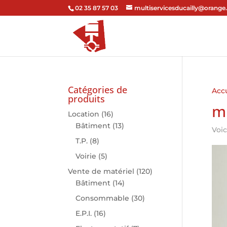
02 35 87 57 03
multiservicesducailly@orange.
Catégories de
Accu
produits
m
Location
(16)
Bâtiment
(13)
Voic
T.P.
(8)
Voirie
(5)
Vente de matériel
(120)
Bâtiment
(14)
Consommable
(30)
E.P.I.
(16)