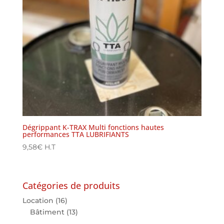
Dégrippant K-TRAX Multi fonctions hautes
performances TTA LUBRIFIANTS
9,58
€
H.T
Catégories de produits
Location
(16)
Bâtiment
(13)