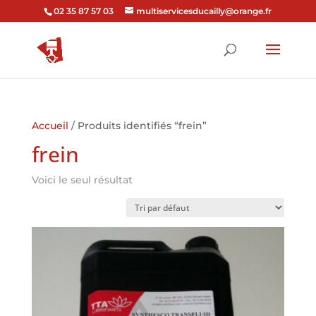
02 35 87 57 03
multiservicesducailly@orange.fr
Accueil
/ Produits identifiés “frein”
frein
Voici le seul résultat