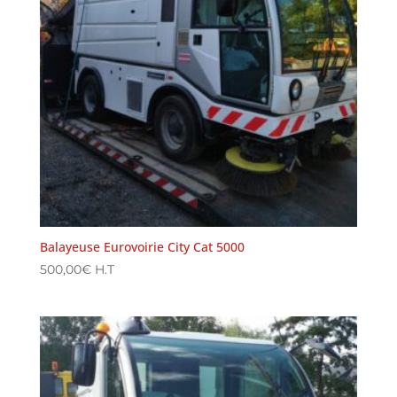
Balayeuse Eurovoirie City Cat 5000
500,00
€
H.T