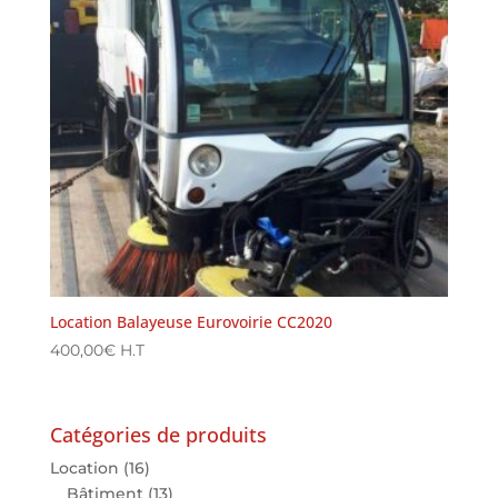
Location Balayeuse Eurovoirie CC2020
400,00
€
H.T
Catégories de produits
Location
(16)
Bâtiment
(13)