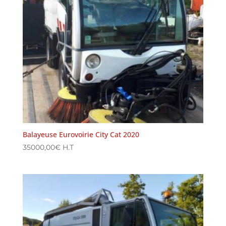
Balayeuse Eurovoirie City Cat 2020
35000,00
€
H.T