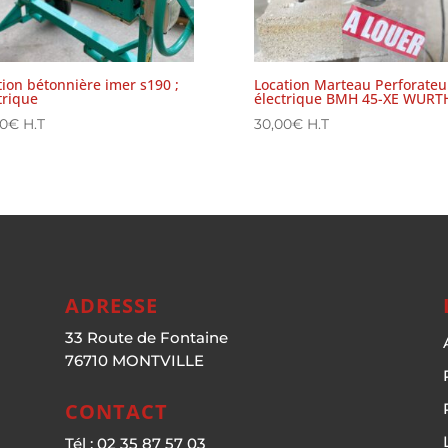
tion bétonnière imer s190 ;
Location Marteau Perforateu
trique
électrique BMH 45-XE WURT
00
€
H.T
30,00
€
H.T
ADRESSE
33 Route de Fontaine
76710 MONTVILLE
CONTACT
Tél : 02 35 87 57 03