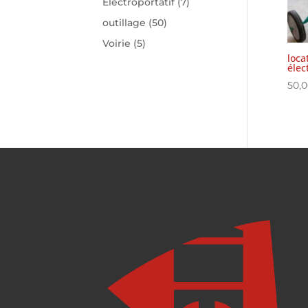
Electroportatif
(7)
outillage
(50)
Voirie
(5)
loca
élec
50,