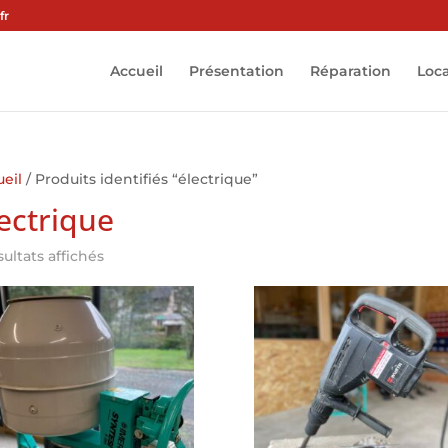
fr
Accueil
Présentation
Réparation
Loc
eil
/ Produits identifiés “électrique”
ectrique
sultats affichés