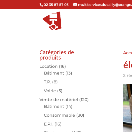
02 35 87 57 03
multiservicesducailly@orange.
Catégories de
Accu
produits
él
Location
(16)
Bâtiment
(13)
2 ré
T.P.
(8)
Voirie
(5)
Vente de matériel
(120)
Bâtiment
(14)
Consommable
(30)
E.P.I.
(16)