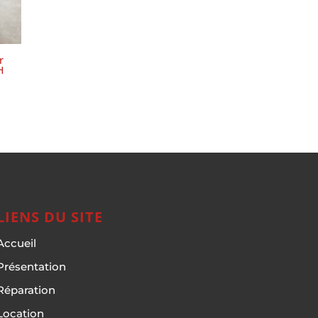
r
H
LIENS DU SITE
Accueil
Présentation
Réparation
Location