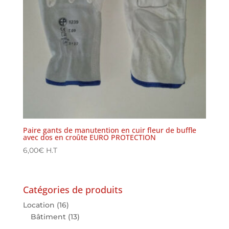
Paire gants de manutention en cuir fleur de buffle
avec dos en croûte EURO PROTECTION
6,00
€
H.T
Catégories de produits
Location
(16)
Bâtiment
(13)