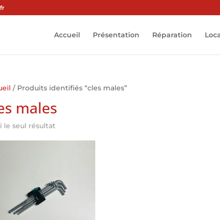
fr
Accueil
Présentation
Réparation
Loc
eil
/ Produits identifiés “cles males”
es males
i le seul résultat