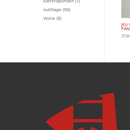
Electroportatif
(7)
outillage
(50)
Voirie
(5)
JEU
PANS
37,8