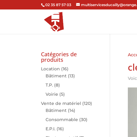
02 35 87 57 03
multiservicesducailly@orange.
Catégories de
Accu
produits
cl
Location
(16)
Bâtiment
(13)
Voic
T.P.
(8)
Voirie
(5)
Vente de matériel
(120)
Bâtiment
(14)
Consommable
(30)
E.P.I.
(16)