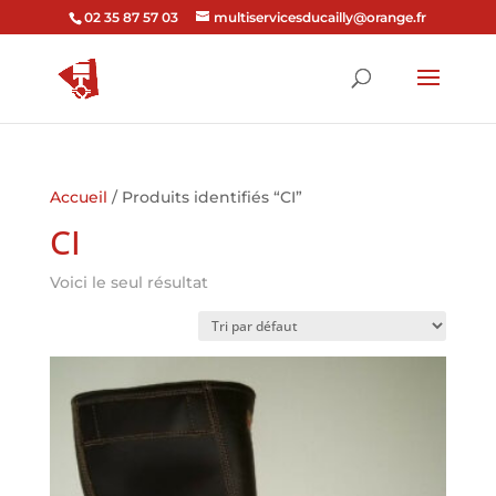
02 35 87 57 03
multiservicesducailly@orange.fr
Accueil
/ Produits identifiés “CI”
CI
Voici le seul résultat