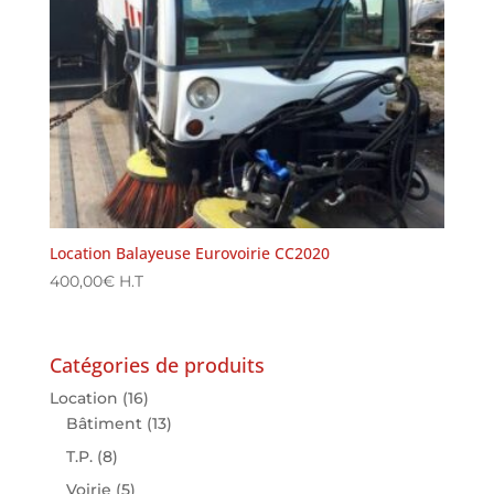
Location Balayeuse Eurovoirie CC2020
400,00
€
H.T
Catégories de produits
Location
(16)
Bâtiment
(13)
T.P.
(8)
Voirie
(5)