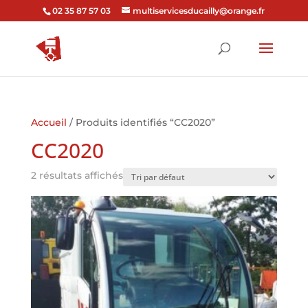
02 35 87 57 03
multiservicesducailly@orange.fr
Accueil
/ Produits identifiés “CC2020”
CC2020
2 résultats affichés