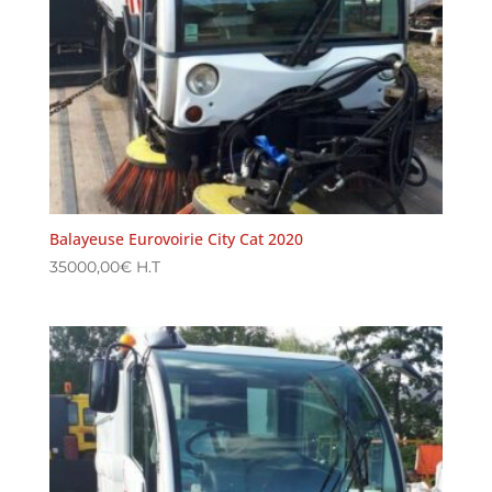
Balayeuse Eurovoirie City Cat 2020
35000,00
€
H.T