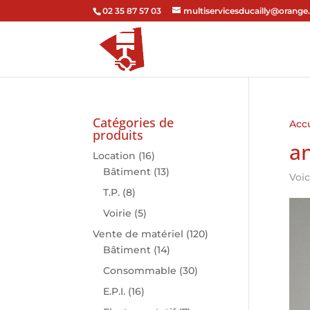
02 35 87 57 03
multiservicesducailly@orange.
Catégories de
Accu
produits
an
Location
(16)
Bâtiment
(13)
Voic
T.P.
(8)
Voirie
(5)
Vente de matériel
(120)
Bâtiment
(14)
Consommable
(30)
E.P.I.
(16)