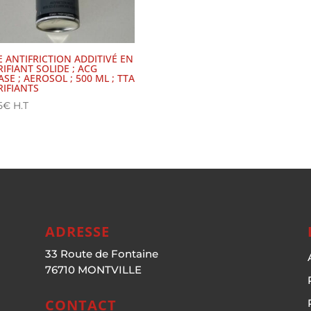
E ANTIFRICTION ADDITIVÉ EN
IFIANT SOLIDE ; ACG
SE ; AEROSOL ; 500 ML ; TTA
RIFIANTS
5
€
H.T
ADRESSE
33 Route de Fontaine
76710 MONTVILLE
CONTACT