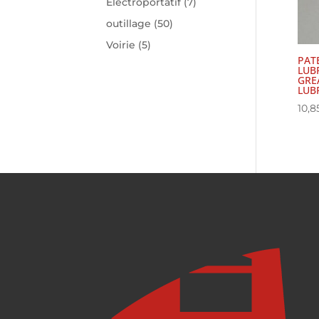
Electroportatif
(7)
outillage
(50)
Voirie
(5)
PAT
LUBR
GREA
LUB
10,8