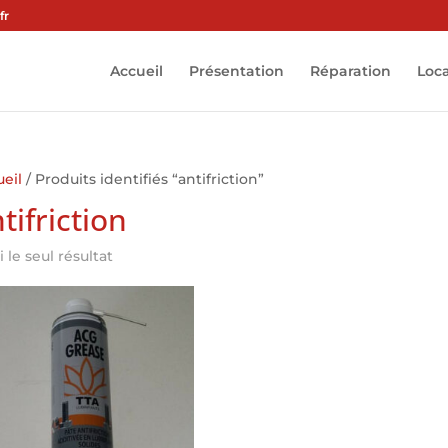
fr
Accueil
Présentation
Réparation
Loc
eil
/ Produits identifiés “antifriction”
tifriction
i le seul résultat