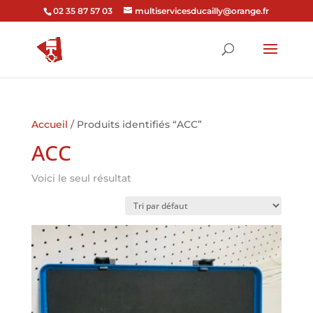
02 35 87 57 03
multiservicesducailly@orange.fr
Accueil
/ Produits identifiés “ACC”
ACC
Voici le seul résultat