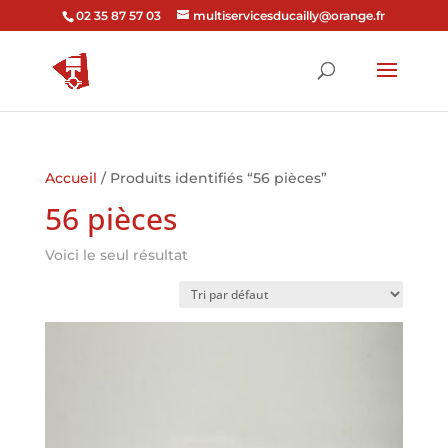
02 35 87 57 03
multiservicesducailly@orange.fr
Accueil
/ Produits identifiés “56 pièces”
56 pièces
Voici le seul résultat