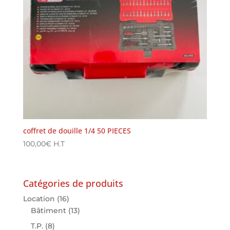
coffret de douille 1/4 50 PIECES
100,00
€
H.T
Catégories de produits
Location
(16)
Bâtiment
(13)
T.P.
(8)