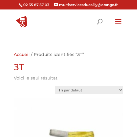
02 35 87 57 03
multiservicesducailly@orange.fr
Accueil
/ Produits identifiés “3T”
3T
Voici le seul résultat