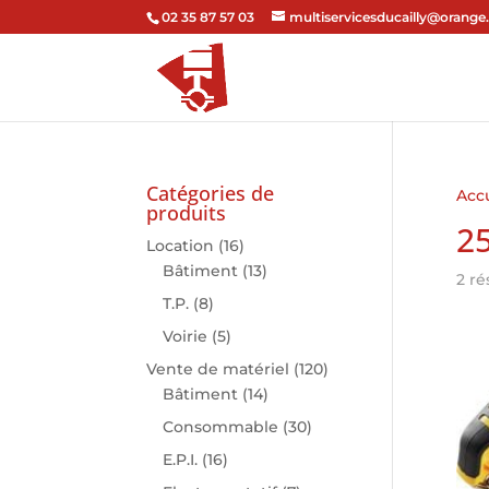
02 35 87 57 03
multiservicesducailly@orange.
Catégories de
Accu
produits
2
Location
(16)
Bâtiment
(13)
2 ré
T.P.
(8)
Voirie
(5)
Vente de matériel
(120)
Bâtiment
(14)
Consommable
(30)
E.P.I.
(16)