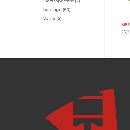
Electroportatif
(7)
outillage
(50)
Voirie
(5)
MES
25,9