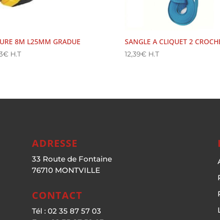
URE 8M L25MM GRADUE
SANGLE A CLIQUET 2 CROCH
3
€
H.T
12,39
€
H.T
ADRESSE
33 Route de Fontaine
76710 MONTVILLE
CONTACT
Tél : 02 35 87 57 03