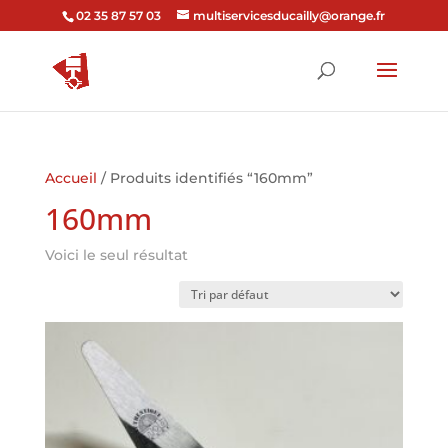
02 35 87 57 03
multiservicesducailly@orange.fr
Accueil
/ Produits identifiés “160mm”
160mm
Voici le seul résultat