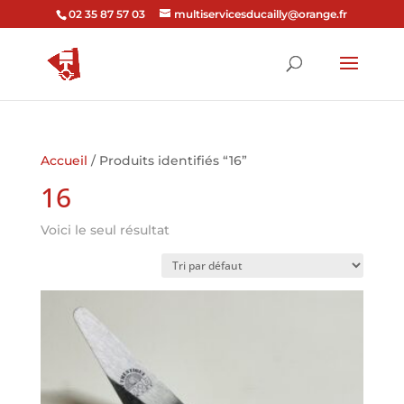
02 35 87 57 03
multiservicesducailly@orange.fr
Accueil
/ Produits identifiés “16”
16
Voici le seul résultat