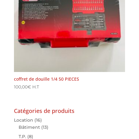
coffret de douille 1/4 50 PIECES
100,00
€
H.T
Catégories de produits
Location
(16)
Bâtiment
(13)
T.P.
(8)