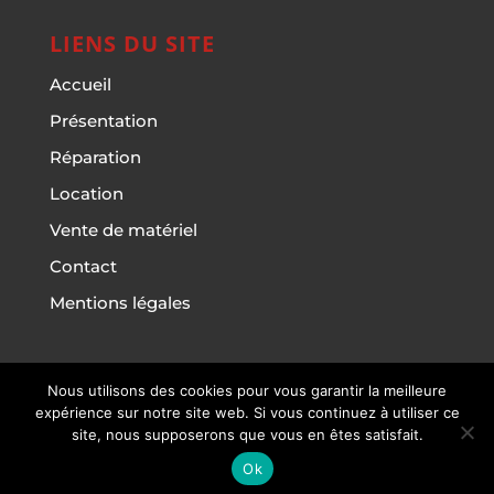
LIENS DU SITE
Accueil
Présentation
Réparation
Location
Vente de matériel
Contact
Mentions légales
Nous utilisons des cookies pour vous garantir la meilleure
Multi' Services du Cailly - Copyright © 2023
-
expérience sur notre site web. Si vous continuez à utiliser ce
Mentions Légales
- Site réalisé par
Forthcollab.fr
|
site, nous supposerons que vous en êtes satisfait.
Agence web à Rouen
&
photographe à Rouen
Ok