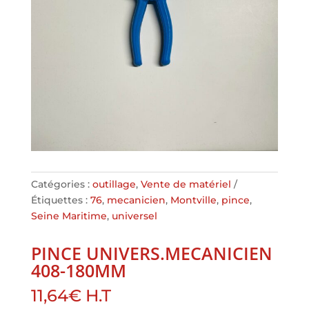
Catégories :
outillage
,
Vente de matériel
Étiquettes :
76
,
mecanicien
,
Montville
,
pince
,
Seine Maritime
,
universel
PINCE UNIVERS.MECANICIEN
408-180MM
11,64
€
H.T