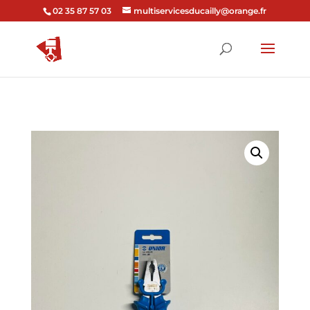
02 35 87 57 03
multiservicesducailly@orange.fr