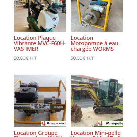
Location Plaque
Location
Vibrante MVC-F60H-
Motopompe à eau
VAS IMER
chargée WORMS
50,00
€
H.T
50,00
€
H.T
Location Groupe
Location Mini-pelle