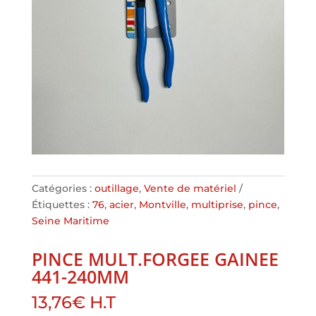
Catégories :
outillage
,
Vente de matériel
Étiquettes :
76
,
acier
,
Montville
,
multiprise
,
pince
,
Seine Maritime
PINCE MULT.FORGEE GAINEE
441-240MM
13,76
€
H.T