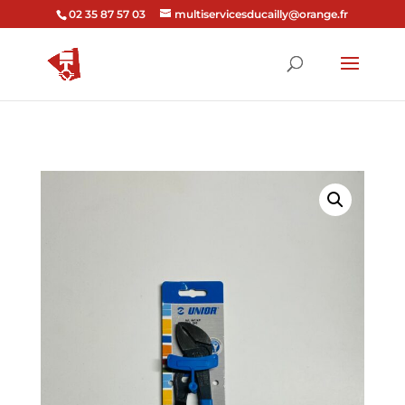
02 35 87 57 03
multiservicesducailly@orange.fr