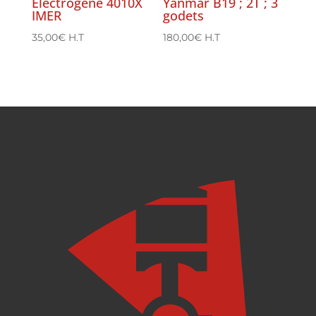
Electrogène 4010X
Yanmar B19 ; 2T ; 3
IMER
godets
35,00
€
H.T
180,00
€
H.T