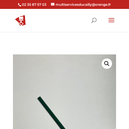
02 35 87 57 03
multiservicesducailly@orange.fr