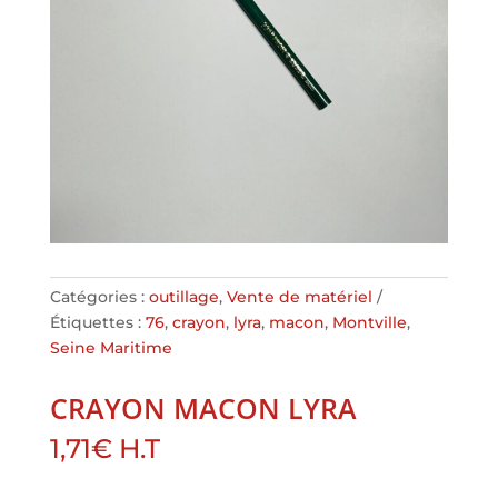
Catégories :
outillage
,
Vente de matériel
Étiquettes :
76
,
crayon
,
lyra
,
macon
,
Montville
,
Seine Maritime
CRAYON MACON LYRA
1,71
€
H.T