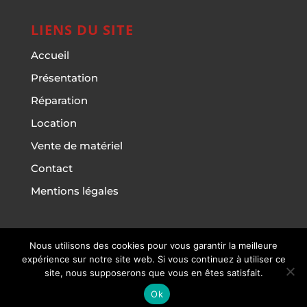
LIENS DU SITE
Accueil
Présentation
Réparation
Location
Vente de matériel
Contact
Mentions légales
Nous utilisons des cookies pour vous garantir la meilleure
Multi' Services du Cailly - Copyright © 2023
-
expérience sur notre site web. Si vous continuez à utiliser ce
Mentions Légales
- Site réalisé par
Forthcollab.fr
|
site, nous supposerons que vous en êtes satisfait.
Agence web à Rouen
&
photographe à Rouen
Ok