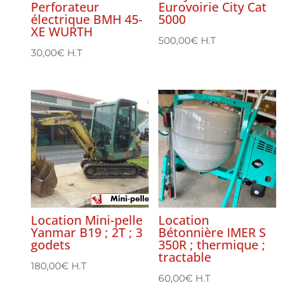
Perforateur
Eurovoirie City Cat
électrique BMH 45-
5000
XE WURTH
500,00
€
H.T
30,00
€
H.T
Location Mini-pelle
Location
Yanmar B19 ; 2T ; 3
Bétonnière IMER S
godets
350R ; thermique ;
tractable
180,00
€
H.T
60,00
€
H.T