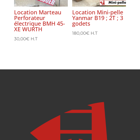
Location Marteau
Location Mini-pelle
Perforateur
Yanmar B19 ; 2T ; 3
électrique BMH 45-
godets
XE WURTH
180,00
€
H.T
30,00
€
H.T