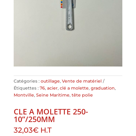
Catégories :
outillage
,
Vente de matériel
Étiquettes :
76
,
acier
,
clé a molette
,
graduation
,
Montville
,
Seine Maritime
,
tête polie
CLE A MOLETTE 250-
10”/250MM
32,03
€
H.T