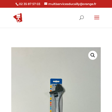
02 35 87 57 03
multiservicesducailly@orange.fr