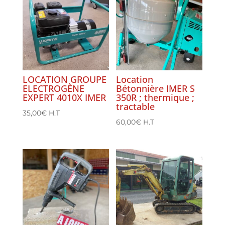
LOCATION GROUPE
Location
ELECTROGÈNE
Bétonnière IMER S
EXPERT 4010X IMER
350R ; thermique ;
tractable
35,00
€
H.T
60,00
€
H.T