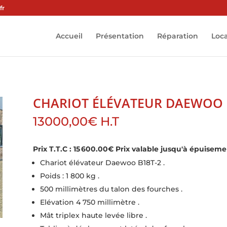
fr
Accueil
Présentation
Réparation
Loc
CHARIOT ÉLÉVATEUR DAEWOO 
13000,00
€
H.T
Prix T.T.C : 15 600.00€
Prix valable jusqu'à épuiseme
Chariot élévateur Daewoo B18T-2 .
Poids : 1 800 kg .
500 millimètres du talon des fourches .
Elévation 4 750 millimètre .
Mât triplex haute levée libre .