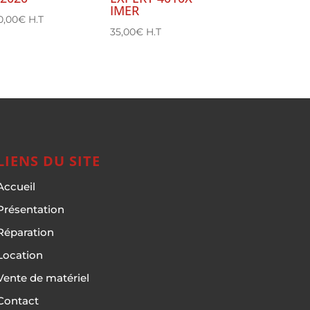
IMER
0,00
€
H.T
35,00
€
H.T
LIENS DU SITE
Accueil
Présentation
Réparation
Location
Vente de matériel
Contact