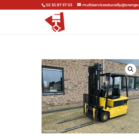
02 35 87 57 03
multiservicesducailly@orange.