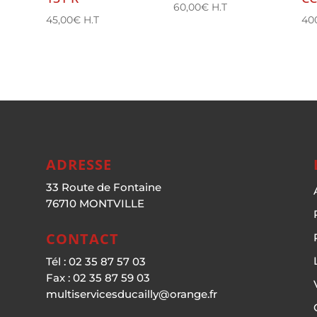
60,00
€
H.T
45,00
€
H.T
40
ADRESSE
33 Route de Fontaine
76710 MONTVILLE
CONTACT
Tél : 02 35 87 57 03
Fax : 02 35 87 59 03
multiservicesducailly@orange.fr