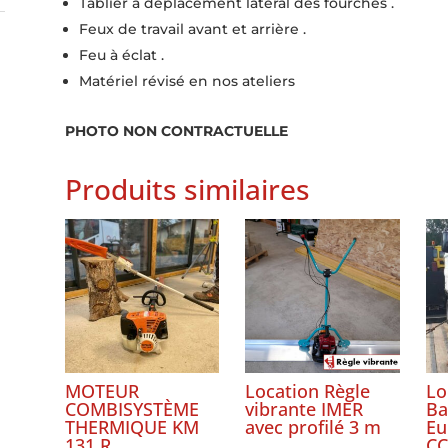
Tablier à déplacement latéral des fourches .
Feux de travail avant et arrière .
Feu à éclat .
Matériel révisé en nos ateliers
PHOTO NON CONTRACTUELLE
Produits similaires
MOTEUR
Location Règle
Lo
COMBISYSTÈME
vibrante IMER
Ba
THERMIQUE KM
avec profilé 3 m
Eu
131 R
CC