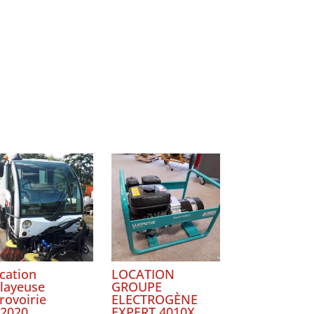
cation
LOCATION
layeuse
GROUPE
rovoirie
ELECTROGÈNE
2020
EXPERT 4010X