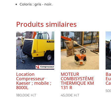
Coloris : gris - noir.
Produits similaires
Location
MOTEUR
Ba
Compresseur
COMBISYSTÈME
Eu
Kaeser ; mobile ;
THERMIQUE KM
Ca
8000L
131 R
50
180,00
€
H.T
45,00
€
H.T