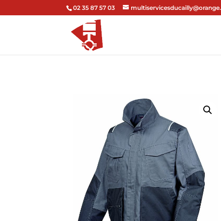
02 35 87 57 03
multiservicesducailly@orange.