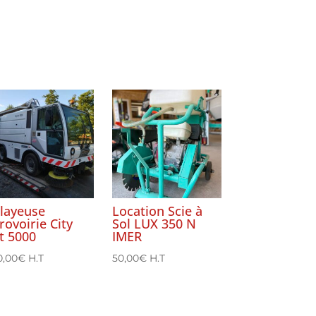
layeuse
Location Scie à
rovoirie City
Sol LUX 350 N
t 5000
IMER
0,00
€
H.T
50,00
€
H.T