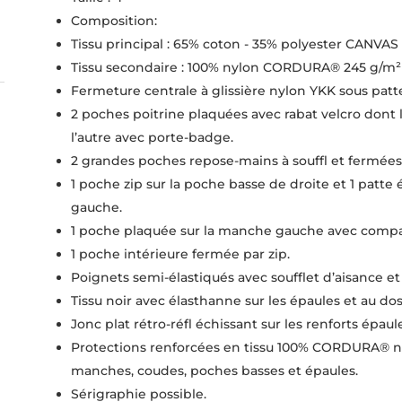
Composition:
Tissu principal : 65% coton - 35% polyester CANVAS
Tissu secondaire : 100% nylon CORDURA® 245 g/m²
Fermeture centrale à glissière nylon YKK sous patt
2 poches poitrine plaquées avec rabat velcro dont
l’autre avec porte-badge.
2 grandes poches repose-mains à souffl et fermées 
1 poche zip sur la poche basse de droite et 1 patte é
gauche.
1 poche plaquée sur la manche gauche avec compar
1 poche intérieure fermée par zip.
Poignets semi-élastiqués avec soufflet d’aisance e
Tissu noir avec élasthanne sur les épaules et au do
Jonc plat rétro-réfl échissant sur les renforts épaule
Protections renforcées en tissu 100% CORDURA® noir
manches, coudes, poches basses et épaules.
Sérigraphie possible.